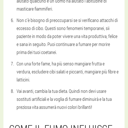
aiutato qualcuno e un uomo ha aiutato l'abitudine di
masticare fiammiferi.
Non c'è bisogno di preoccuparsi se si verificano attacchi di
eccesso di cibo. Questi sono fenomeni temporanei, sii
paziente in modo da poter vivere una vita produttiva, felice
e sana in seguito. Puoi continuare a fumare per morire
prima dei tuoi coetanei.
Con una forte fame, ha più senso mangiare frutta e
verdura, escludere cibi salati e piccanti, mangiare più fibre e
latticini.
Vai avanti, cambia la tua dieta. Quindi non devi usare
sostituti artificiali e la voglia di fumare diminuirà e la tua
preziosa vita assumerà nuovi colori brillanti!