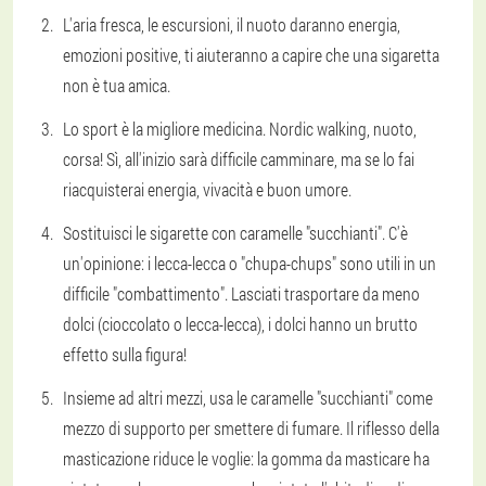
L'aria fresca, le escursioni, il nuoto daranno energia,
emozioni positive, ti aiuteranno a capire che una sigaretta
non è tua amica.
Lo sport è la migliore medicina. Nordic walking, nuoto,
corsa! Sì, all'inizio sarà difficile camminare, ma se lo fai
riacquisterai energia, vivacità e buon umore.
Sostituisci le sigarette con caramelle "succhianti". C'è
un'opinione: i lecca-lecca o "chupa-chups" sono utili in un
difficile "combattimento". Lasciati trasportare da meno
dolci (cioccolato o lecca-lecca), i dolci hanno un brutto
effetto sulla figura!
Insieme ad altri mezzi, usa le caramelle "succhianti" come
mezzo di supporto per smettere di fumare. Il riflesso della
masticazione riduce le voglie: la gomma da masticare ha