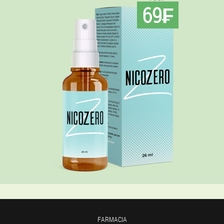
69₣
FARMACIA