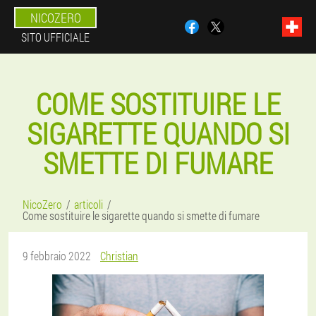
NICOZERO
SITO UFFICIALE
COME SOSTITUIRE LE
SIGARETTE QUANDO SI
SMETTE DI FUMARE
NicoZero
articoli
Come sostituire le sigarette quando si smette di fumare
9 febbraio 2022
Christian