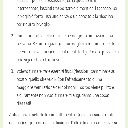
scaccia i pensieri ossessivi e, se la questione è
interessante, lasciati trasportare e dimentica il tabacco. Se
la voglia è forte, usa uno spray o un cerotto alla nicotina
per ridurre le voglie.
Innamorarsi! Le relazioni che riemergono rinnovano una
persona. Se una ragazza (o una moglie) non fuma, questo ti
servirà da esempio (con sentimenti forti). Prova a passare a
una sigaretta elettronica.
Volevo fumare, fare esercizi fisici (flessioni, camminare sul
posto, quello che vuoi). Con l'affaticamento o una
maggiore ventilazione dei polmoni, il corpo viene pulito e
sicuramente non vuoi fumare, ti auguriamo una cosa:
rilassati!
Abbastanza metodi di combattimento. Qualcuno sarà aiutato
da uno (es. gomme da masticare), e l'altro dovrà usarne diversi,