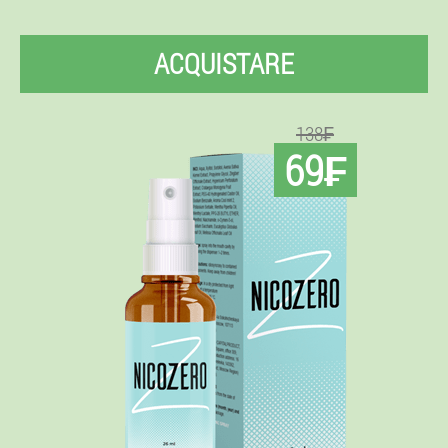
ACQUISTARE
138₣
69₣