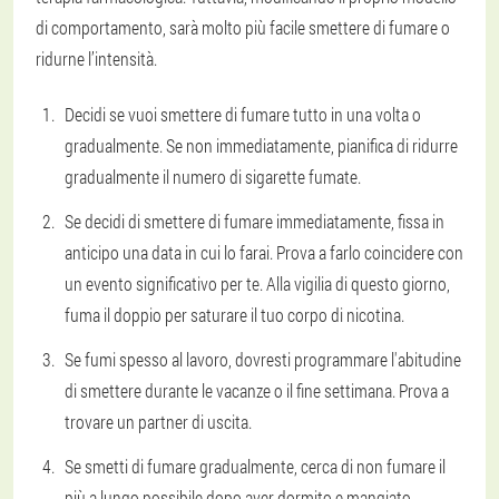
di comportamento, sarà molto più facile smettere di fumare o
ridurne l’intensità.
Decidi se vuoi smettere di fumare tutto in una volta o
gradualmente. Se non immediatamente, pianifica di ridurre
gradualmente il numero di sigarette fumate.
Se decidi di smettere di fumare immediatamente, fissa in
anticipo una data in cui lo farai. Prova a farlo coincidere con
un evento significativo per te. Alla vigilia di questo giorno,
fuma il doppio per saturare il tuo corpo di nicotina.
Se fumi spesso al lavoro, dovresti programmare l'abitudine
di smettere durante le vacanze o il fine settimana. Prova a
trovare un partner di uscita.
Se smetti di fumare gradualmente, cerca di non fumare il
più a lungo possibile dopo aver dormito e mangiato.