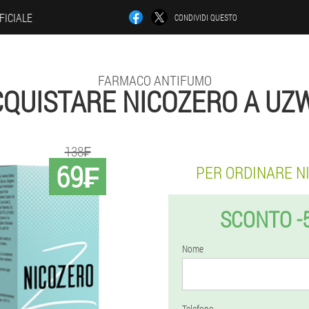
FICIALE
CONDIVIDI QUESTO
FARMACO ANTIFUMO
QUISTARE NICOZERO A UZ
138₣
69₣
PER ORDINARE N
SCONTO -
Nome
Telefono