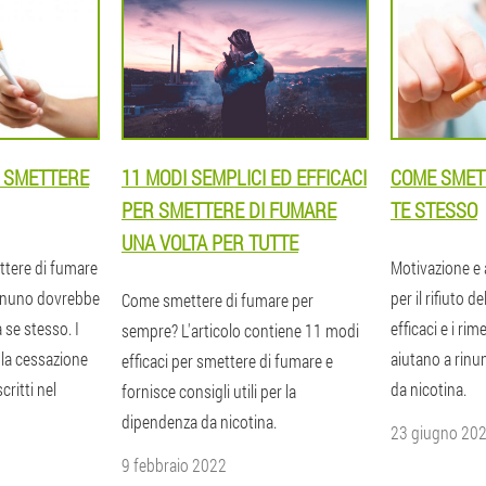
R SMETTERE
11 MODI SEMPLICI ED EFFICACI
COME SMET
PER SMETTERE DI FUMARE
TE STESSO
UNA VOLTA PER TUTTE
ettere di fumare
Motivazione e
ognuno dovrebbe
per il rifiuto d
Come smettere di fumare per
a se stesso. I
efficaci e i ri
sempre? L'articolo contiene 11 modi
 la cessazione
aiutano a rinu
efficaci per smettere di fumare e
critti nel
da nicotina.
fornisce consigli utili per la
dipendenza da nicotina.
23 giugno 20
9 febbraio 2022