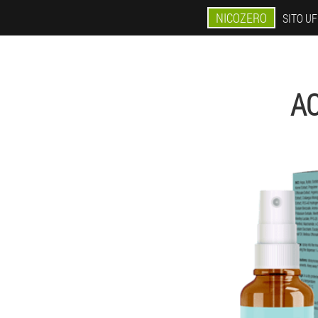
NICOZERO
SITO UF
AC