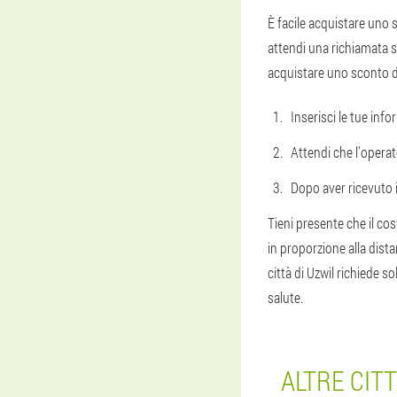
È facile acquistare uno 
attendi una richiamata se
acquistare uno sconto d
Inserisci le tue inf
Attendi che l'opera
Dopo aver ricevuto i
Tieni presente che il cos
in proporzione alla dist
città di Uzwil richiede 
salute.
ALTRE CIT