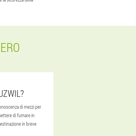
ZERO
UZWIL?
conoscenza di mezzi per
mettere di fumare in
estinazione in breve