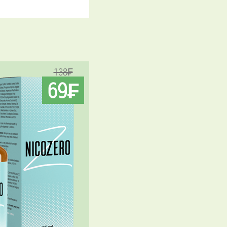
138₣
69₣