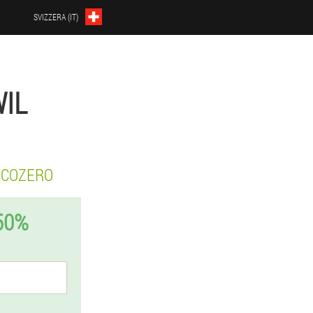
SVIZZERA (IT)
WIL
ICOZERO
50%