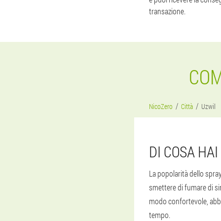
transazione.
COM
NicoZero
Città
Uzwil
DI COSA HA
La popolarità dello spr
smettere di fumare di si
modo confortevole, abbi
tempo.