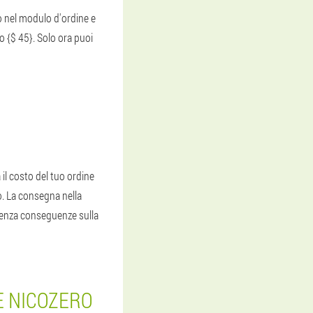
no nel modulo d'ordine e
mo {$ 45}. Solo ora puoi
 il costo del tuo ordine
o. La consegna nella
 senza conseguenze sulla
E NICOZERO