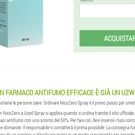
ACQUISTA
N FARMACO ANTIFUMO EFFICACE È GIÀ UN UZW
sostiene le persone sane. Ordinare NicoZero Spray è il primo passo per smet
er NicoZero a Uzwil Spray si applica quando si ordina tramite il sito ufficiale
ci antifumo con uno sconto del 50%. Per fare ciò, devi inserire i tuoi cont
tue domande. Il responsabile ti contatterà il prima possibile. La consegna 
gna da un corriere o ritirarla per posta in un modo conveniente per garantire