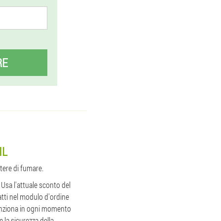
RE
IL
tere di fumare.
. Usa l'attuale sconto del
atti nel modulo d'ordine
funziona in ogni momento
 la sicurezza della