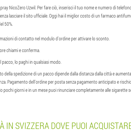
spray NicoZero Uzwil. Per fare ciò, inserisci il tuo nome e numero di telefo
nza lasciare il sito ufficiale. Oggi hai il miglior costo di un farmaco antifu
el 50%.
ormazioni di contatto nel modulo d'ordine per attivare lo sconto.
tore chiami e conferma.
l pacco, lo paghi in qualsiasi modo.
to della spedizione di un pacco dipende dalla distanza dalla città e aumenta
anza. Pagamento dell'ordine per posta senza pagamento anticipato e rischi
solo pochi giorni e in un mese puoi rinunciare completamente alle sigarette
TÀ IN SVIZZERA DOVE PUOI ACQUISTAR