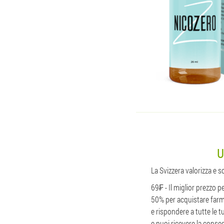
U
La Svizzera valorizza e 
69₣ - Il miglior prezzo p
50% per acquistare farma
e rispondere a tutte le 
e puoi ricevere la conse