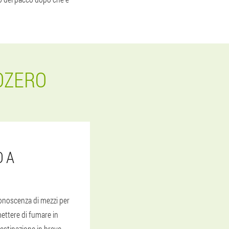
OZERO
O A
conoscenza di mezzi per
mettere di fumare in
estinazione in breve