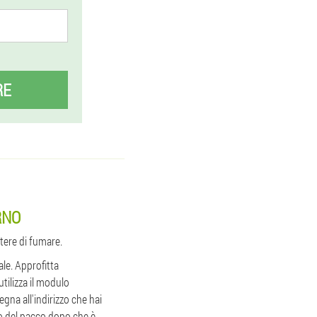
RE
RNO
tere di fumare.
ale. Approfitta
tilizza il modulo
gna all'indirizzo che hai
to del pacco dopo che è