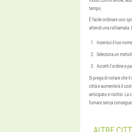
tempo.
È facile ordinare uno spr
attendi una richiamata. 
Inserisci il tuo nom
Seleziona un metod
Accetti l'ordine e p
Si prega di notare che il
città e aumenterà il cos
anticipato e rischio. La
fumare senza conseguenz
ALTRE CIT