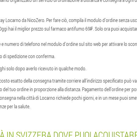
ay Locarno da NicoZero. Per fare ciò, compila il modulo d'ordine senza uscire
Oggi hai il miglior prezzo sul farmaco antifumo 69₣. Solo ora puoi acquist
e e numero di telefono nel modulo d'ordine sul sito web per attivare lo scon
o di spedizione con conferma.
aghi solo dopo averlo ricevuto in qualche modo.
 costo esatto della consegna tramite corriere all'indirizzo specificato può v
to del tuo ordine in proporzione alla distanza. Pagamento dell'ordine per
 consegna nella città di Locarno richiede pochi giorni, e in un mese puoi s
e per la salute.
TÀ IN SVIZZERA DOVE PUOI ACQUISTAR