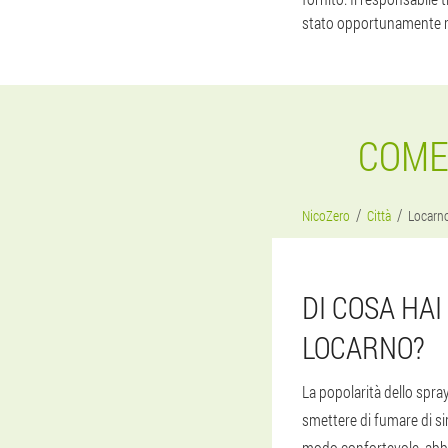
stato opportunamente ri
COME
NicoZero
Città
Locarn
DI COSA HA
LOCARNO?
La popolarità dello spr
smettere di fumare di si
modo confortevole, abbi