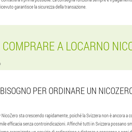
cevuto garantisce la sicurezza della transazione.
 COMPRARE A LOCARNO NIC
o
I BISOGNO PER ORDINARE UN NICOZER
ay NicoZero sta crescendo rapidamente, poiché la Svizzera non è ancora a 
mile efficacia senza controindicazioni. Affinché tutti in Svizzera possano s
amo organizzato un servizio di ordinazione a distanza e consegna a ogni d