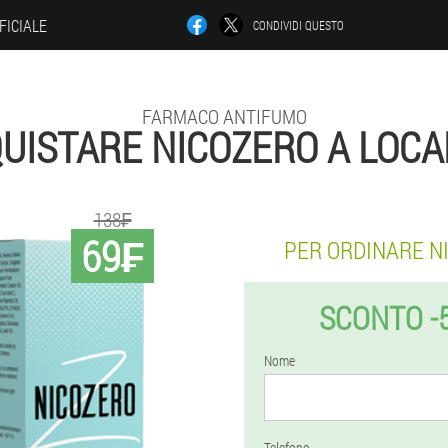
FICIALE
CONDIVIDI QUESTO
FARMACO ANTIFUMO
UISTARE NICOZERO A LOC
138₣
69₣
PER ORDINARE N
SCONTO -
Nome
Telefono