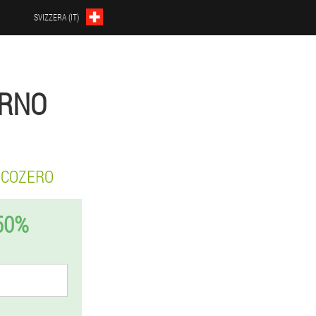
SVIZZERA (IT)
ARNO
ICOZERO
50%