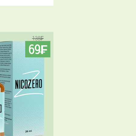
138₣
69₣