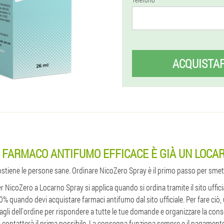
ACQUISTA
 FARMACO ANTIFUMO EFFICACE È GIÀ UN LOCA
sostiene le persone sane. Ordinare NicoZero Spray è il primo passo per smet
er NicoZero a Locarno Spray si applica quando si ordina tramite il sito uffici
0% quando devi acquistare farmaci antifumo dal sito ufficiale. Per fare ciò, u
agli dell'ordine per rispondere a tutte le tue domande e organizzare la conse
 ti contatterà il prima possibile. La consegna funziona sempre e il pagamen