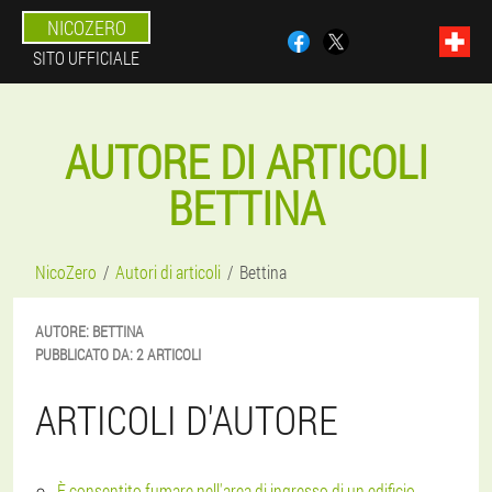
NICOZERO
SITO UFFICIALE
AUTORE DI ARTICOLI
BETTINA
NicoZero
Autori di articoli
Bettina
AUTORE:
BETTINA
PUBBLICATO DA:
2 ARTICOLI
ARTICOLI D'AUTORE
È consentito fumare nell'area di ingresso di un edificio