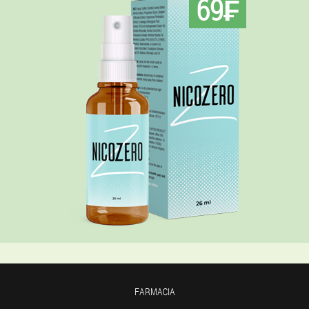
69₣
FARMACIA