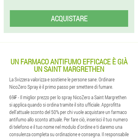
ACQUISTARE
UN FARMACO ANTIFUMO EFFICACE È GIÀ
UN SAINT MARGRETHEN
La Svizzera valorizza e sostiene le persone sane. Ordinare
NicoZero Spray è il primo passo per smettere di fumare.
69₣ - Il miglior prezzo per lo spray NicoZero a Saint Margrethen
si applica quando si ordina tramite il sito ufficiale. Approfitta
dell'attuale sconto del 50% per chi vuole acquistare un farmaco
antifumo allo sconto attuale. Per fare ciò, inserisci il tuo numero
di telefono e il tuo nome nel modulo d'ordine e ti daremo una
consulenza completa su ordinazione e consegna. Il responsabile