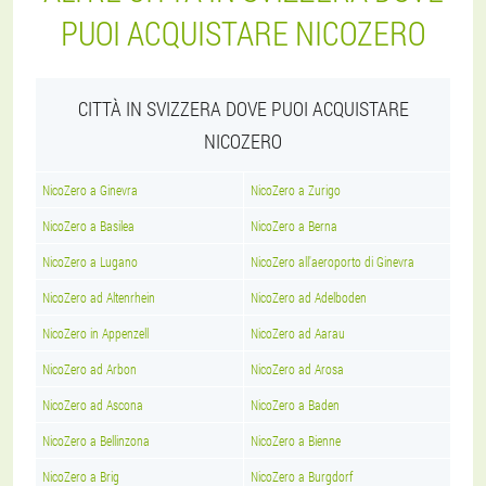
PUOI ACQUISTARE NICOZERO
CITTÀ IN SVIZZERA DOVE PUOI ACQUISTARE
NICOZERO
NicoZero a Ginevra
NicoZero a Zurigo
NicoZero a Basilea
NicoZero a Berna
NicoZero a Lugano
NicoZero all'aeroporto di Ginevra
NicoZero ad Altenrhein
NicoZero ad Adelboden
NicoZero in Appenzell
NicoZero ad Aarau
NicoZero ad Arbon
NicoZero ad Arosa
NicoZero ad Ascona
NicoZero a Baden
NicoZero a Bellinzona
NicoZero a Bienne
NicoZero a Brig
NicoZero a Burgdorf