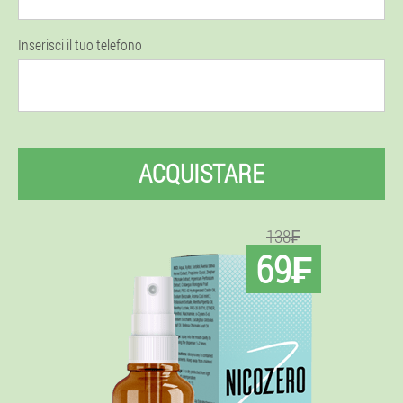
Inserisci il tuo telefono
ACQUISTARE
138₣
69₣